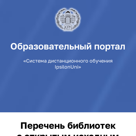
Образовательный портал
«Система дистанционного обучения
IpsilonUni»
Перечень библиотек